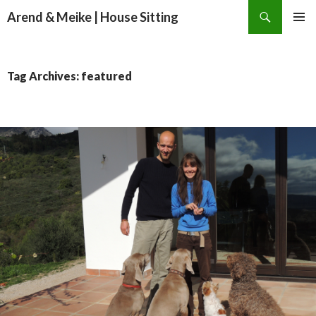
Search
Arend & Meike | House Sitting
SKIP
PRIMAR
TO
MENU
CONTENT
Tag Archives: featured